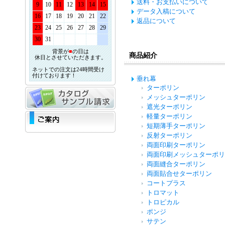
送料・お支払いについて
9
10
11
12
13
14
15
データ入稿について
16
17
18
19
20
21
22
返品について
23
24
25
26
27
28
29
30
31
背景が
■
の日は
商品紹介
休日とさせていただきます。
ネットでの注文は24時間受け
付けております！
垂れ幕
ターポリン
メッシュターポリン
遮光ターポリン
軽量ターポリン
短期薄手ターポリン
反射ターポリン
両面印刷ターポリン
両面印刷メッシュターポリ
両面縫合ターポリン
両面貼合せターポリン
コートプラス
トロマット
トロピカル
ポンジ
サテン