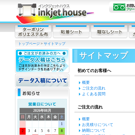
トップページ
>
サイトマップ
サイトマップ
初めてのお客様へ
概要
ご注文の流れ
よくある質問
ご注文の流れ
2026年08月
日
月
火
水
木
金
土
概要
1
お見積りについて
納期について
2
3
4
5
6
7
8