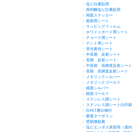
塩ビ白裏貼用
再剥離塩ビ白裏貼用
両面ステッカー
曲面用シート
ラッピングフィルム
ホワイトボード用シート
チョーク用シート
テント用シート
蛍光黄色シート
中長期 反射シート
長期 反射シート
中長期 高輝度反射シート
長期 高輝度反射シート
メタリックシルバー
メタリックゴールド
鏡面シルバー
鏡面ゴールド
ステンレス調シート
ステンレス調シート白印刷
白PET裏白糊付
吸着ターポリン
壁紙微粘着
塩ビエンボス床面用（屋内