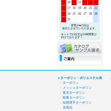
9
10
11
12
13
14
15
16
17
18
19
20
21
22
23
24
25
26
27
28
29
30
31
背景が
■
の日は
休日とさせていただきます。
ネットでの注文は24時間受け
付けております！
ターポリン・ポリエステル布
ターポリン
メッシュターポリン
遮光ターポリン
軽量ターポリン
短期薄手ターポリン
全商品