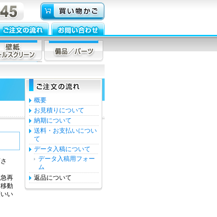
概要
お見積りについて
納期について
送料・お支払いについ
て
データ入稿について
データ入稿用フォー
下さ
ム
至急再
返品について
、移動
願いい