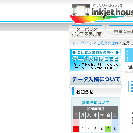
トップページ
>
ご注文の流れ
> 返品
返
2026年08月
日
月
火
水
木
金
土
1
2
3
4
5
6
7
8