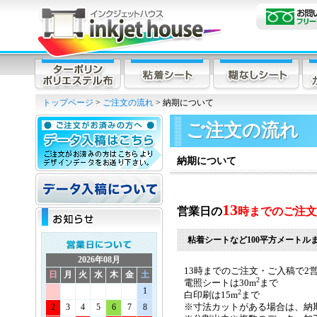
トップページ
>
ご注文の流れ
> 納期について
ご注文の流れ
納期について
13
営業日の
時までのご注文
粘着シートなど100平方メートル
2026年08月
13時までのご注文・ご入稿で
2
日
月
火
水
木
金
土
2
電照シートは30m
まで
1
2
白印刷は15m
まで
2
3
4
5
6
7
8
※寸法カットがある場合は、納