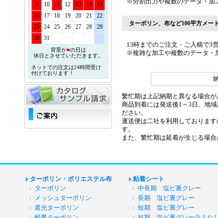
※分割出力や複数のデータ・加
9
10
11
12
13
14
15
16
17
18
19
20
21
22
ターポリン、布など100平方メー
23
24
25
26
27
28
29
30
31
13時までのご注文・ご入稿で
3
背景が
■
の日は
※複雑な加工や複数のデータ・
休日とさせていただきます。
ネットでの注文は24時間受け
付けております！
繁忙期は上記納期と異なる場合が
商品到着には発送後1～3日、地
ださい。
運送便は二社を利用しております
す。
また、繁忙期は延着が生じる場合
ターポリン・ポリエステル布
粘着シート
ターポリン
中長期 塩ビ裏グレー
メッシュターポリン
長期 塩ビ裏グレー
遮光ターポリン
短期 塩ビ裏グレー
軽量ターポリン
短期 塩ビ裏グレーラミな