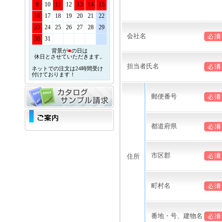
9
10
11
12
13
14
15
16
17
18
19
20
21
22
23
24
25
26
27
28
29
会社名
30
31
背景が
■
の日は
休日とさせていただきます。
担当者氏名
ネットでの注文は24時間受け
付けております！
郵便番号
都道府県
市区郡
住所
町村名
番地・号、建物名