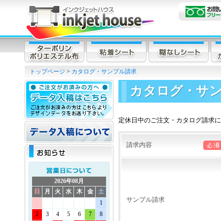
トップページ
>
カタログ・サンプル請求
カタログ・サ
定休日中のご注文・カタログ請求に
請求内容
2026年08月
日
月
火
水
木
金
土
サンプル請求
1
2
3
4
5
6
7
8