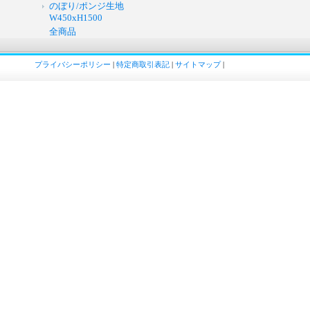
のぼり/ポンジ生地
W450xH1500
全商品
プライバシーポリシー
|
特定商取引表記
|
サイトマップ
|