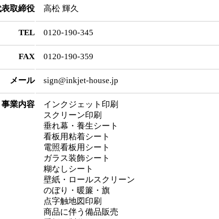
代表取締役
高松 輝久
TEL
0120-190-345
FAX
0120-190-359
メール
sign@inkjet-house.jp
事業内容
インクジェット印刷
スクリーン印刷
垂れ幕・養生シート
看板用粘着シート
電照看板用シート
ガラス装飾シート
糊なしシート
壁紙・ロールスクリーン
のぼり・暖簾・旗
点字触地図印刷
商品に伴う備品販売