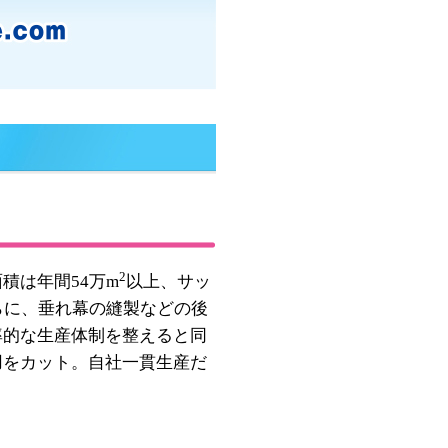
2
積は年間54万m
以上、サッ
らに、垂れ幕の縫製などの後
率的な生産体制を整えると同
用をカット。自社一貫生産だ