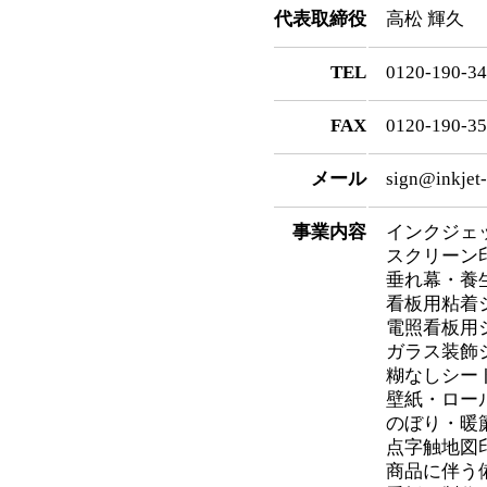
代表取締役
高松 輝久
TEL
0120-190-3
FAX
0120-190-3
メール
sign@inkjet-
事業内容
インクジェ
スクリーン
垂れ幕・養
看板用粘着
電照看板用
ガラス装飾
糊なしシー
壁紙・ロー
のぼり・暖
点字触地図
商品に伴う