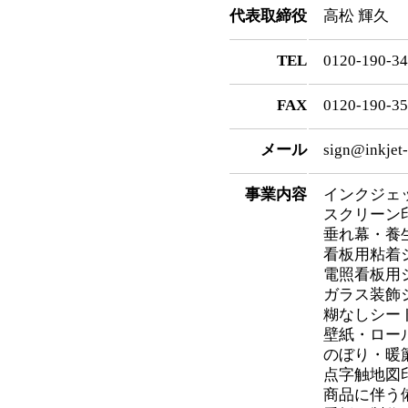
代表取締役
高松 輝久
TEL
0120-190-3
FAX
0120-190-3
メール
sign@inkjet-
事業内容
インクジェ
スクリーン
垂れ幕・養
看板用粘着
電照看板用
ガラス装飾
糊なしシー
壁紙・ロー
のぼり・暖
点字触地図
商品に伴う