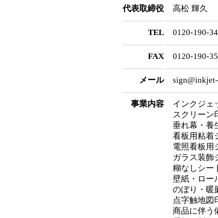
代表取締役
高松 輝久
TEL
0120-190-3
FAX
0120-190-3
メール
sign@inkjet-
事業内容
インクジェ
スクリーン
垂れ幕・養
看板用粘着
電照看板用
ガラス装飾
糊なしシー
壁紙・ロー
のぼり・暖
点字触地図
商品に伴う