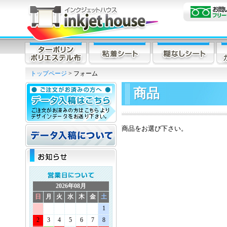
トップページ
> フォーム
商品
商品をお選び下さい。
2026年08月
日
月
火
水
木
金
土
1
2
3
4
5
6
7
8