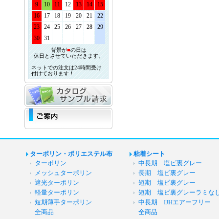
9
10
11
12
13
14
15
16
17
18
19
20
21
22
23
24
25
26
27
28
29
30
31
背景が
■
の日は
休日とさせていただきます。
ネットでの注文は24時間受け
付けております！
ターポリン・ポリエステル布
粘着シート
ターポリン
中長期 塩ビ裏グレー
メッシュターポリン
長期 塩ビ裏グレー
遮光ターポリン
短期 塩ビ裏グレー
軽量ターポリン
短期 塩ビ裏グレーラミな
短期薄手ターポリン
中長期 IJHエアーフリー
全商品
全商品