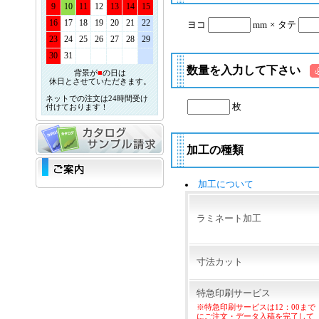
9
10
11
12
13
14
15
16
17
18
19
20
21
22
ヨコ
mm
×
タテ
23
24
25
26
27
28
29
30
31
数量を入力して下さい
背景が
■
の日は
休日とさせていただきます。
ネットでの注文は24時間受け
枚
付けております！
加工の種類
加工について
ラミネート加工
寸法カット
特急印刷サービス
※特急印刷サービスは12：00まで
にご注文・データ入稿を完了して