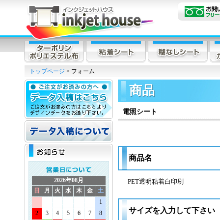
トップページ
> フォーム
商品
電照シート
商品名
2026年08月
PET透明粘着白印刷
日
月
火
水
木
金
土
1
サイズを入力して下さい
2
3
4
5
6
7
8