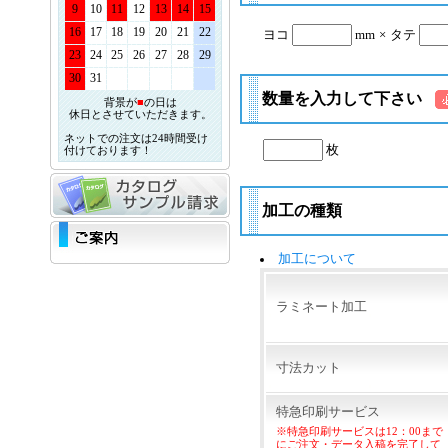
9
10
11
12
13
14
15
16
17
18
19
20
21
22
ヨコ
mm
×
タテ
23
24
25
26
27
28
29
30
31
数量を入力して下さい
背景が
■
の日は
休日とさせていただきます。
ネットでの注文は24時間受け
枚
付けております！
加工の種類
加工について
ラミネート加工
寸法カット
特急印刷サービス
※特急印刷サービスは12：00まで
にご注文・データ入稿を完了して