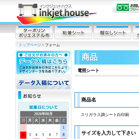
トップページ
> フォーム
商品
電照シート
商品名
2026年08月
スリガラス調シート白印刷
日
月
火
水
木
金
土
1
サイズを入力して下さい
2
3
4
5
6
7
8