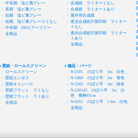
中長期 塩ビ裏グレー
合成紙 ラミネートなし
長期 塩ビ裏グレー
合成紙 ラミネートあり
短期 塩ビ裏グレー
屋外用合成紙
短期 塩ビ裏グレーラミなし
遮光合成紙片面印刷 ラミネー
トなし
中長期 IJHエアーフリー
遮光合成紙片面印刷 ラミネー
全商品
トあり
全商品
壁紙・ロールスクリーン
備品・パーツ
ロールスクリーン
N-2501 のぼり竿 3m 白色
壁紙エンボス
N-1080 のぼり竿 3m 青色
壁紙キャンバス
N-2502 のぼり竿 3m 緑色
壁紙フラット ラミなし
N-250185 のぼり竿 3m 白
色 横棒85cm
壁紙フラット ラミあり
N-0201 のぼり竿 2.4m 白色
全商品
全商品