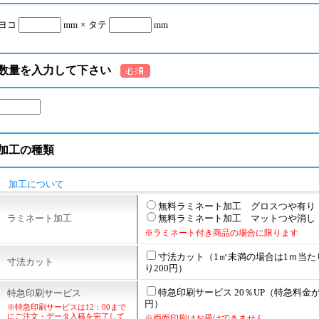
ヨコ
mm
×
タテ
mm
数量を入力して下さい
加工の種類
加工について
無料ラミネート加工 グロスつや有り
ラミネート加工
無料ラミネート加工 マットつや消し
※ラミネート付き商品の場合に限ります
寸法カット（1㎡未満の場合は1ｍ当た
寸法カット
り200円）
特急印刷サービス 20％UP（特急料金が1
特急印刷サービス
円）
※特急印刷サービスは12：00まで
にご注文・データ入稿を完了して
※両面印刷はお受けできません