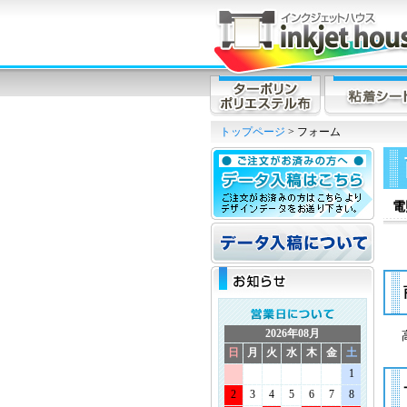
トップページ
> フォーム
電
2026年08月
日
月
火
水
木
金
土
1
2
3
4
5
6
7
8