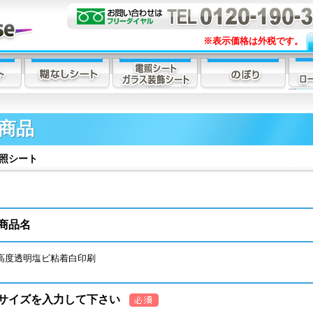
※表示価格は外税です。
商品
照シート
商品名
高度透明塩ビ粘着白印刷
サイズを入力して下さい