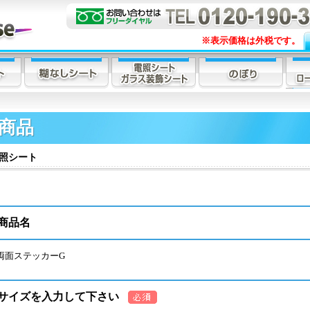
※表示価格は外税です。
商品
照シート
商品名
両面ステッカーG
サイズを入力して下さい