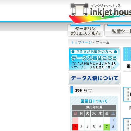
トップページ
> フォーム
電
2026年08月
日
月
火
水
木
金
土
1
2
3
4
5
6
7
8