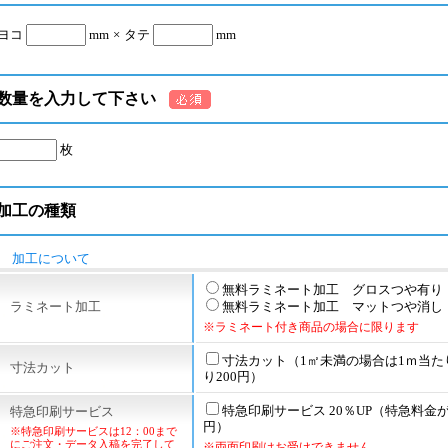
ヨコ
mm
×
タテ
mm
数量を入力して下さい
枚
加工の種類
加工について
無料ラミネート加工 グロスつや有り
ラミネート加工
無料ラミネート加工 マットつや消し
※ラミネート付き商品の場合に限ります
寸法カット（1㎡未満の場合は1ｍ当た
寸法カット
り200円）
特急印刷サービス 20％UP（特急料金が1
特急印刷サービス
円）
※特急印刷サービスは12：00まで
にご注文・データ入稿を完了して
※両面印刷はお受けできません