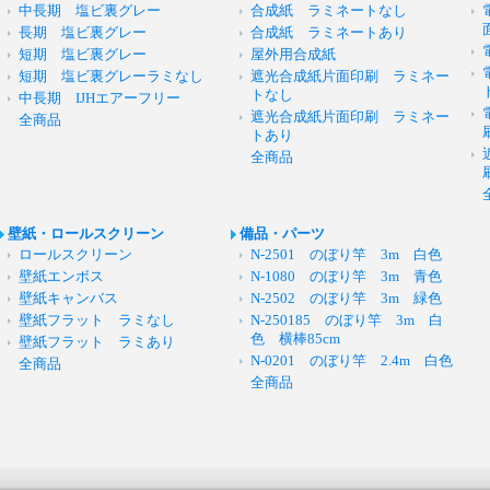
中長期 塩ビ裏グレー
合成紙 ラミネートなし
長期 塩ビ裏グレー
合成紙 ラミネートあり
短期 塩ビ裏グレー
屋外用合成紙
短期 塩ビ裏グレーラミなし
遮光合成紙片面印刷 ラミネー
トなし
中長期 IJHエアーフリー
遮光合成紙片面印刷 ラミネー
全商品
トあり
全商品
壁紙・ロールスクリーン
備品・パーツ
ロールスクリーン
N-2501 のぼり竿 3m 白色
壁紙エンボス
N-1080 のぼり竿 3m 青色
壁紙キャンバス
N-2502 のぼり竿 3m 緑色
壁紙フラット ラミなし
N-250185 のぼり竿 3m 白
色 横棒85cm
壁紙フラット ラミあり
N-0201 のぼり竿 2.4m 白色
全商品
全商品