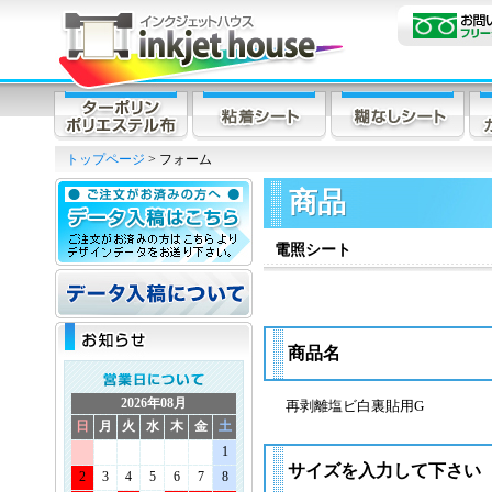
トップページ
> フォーム
商品
電照シート
商品名
2026年08月
再剥離塩ビ白裏貼用G
日
月
火
水
木
金
土
1
サイズを入力して下さい
2
3
4
5
6
7
8