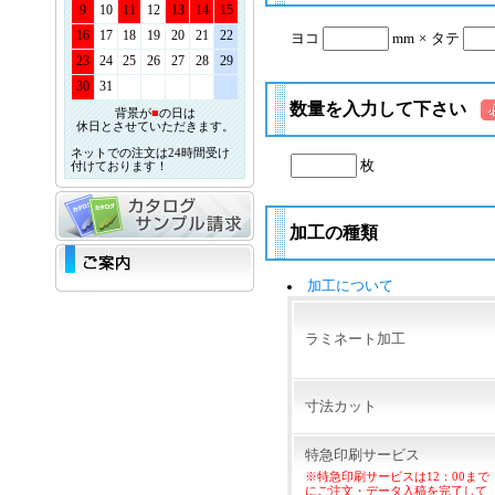
9
10
11
12
13
14
15
16
17
18
19
20
21
22
ヨコ
mm
×
タテ
23
24
25
26
27
28
29
30
31
数量を入力して下さい
背景が
■
の日は
休日とさせていただきます。
ネットでの注文は24時間受け
枚
付けております！
加工の種類
加工について
ラミネート加工
寸法カット
特急印刷サービス
※特急印刷サービスは12：00まで
にご注文・データ入稿を完了して