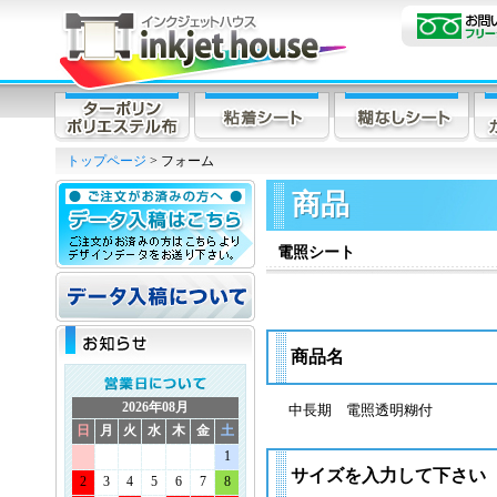
トップページ
> フォーム
商品
電照シート
商品名
2026年08月
中長期 電照透明糊付
日
月
火
水
木
金
土
1
サイズを入力して下さい
2
3
4
5
6
7
8