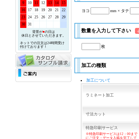
9
10
11
12
13
14
15
16
17
18
19
20
21
22
ヨコ
mm
×
タテ
23
24
25
26
27
28
29
30
31
数量を入力して下さい
背景が
■
の日は
休日とさせていただきます。
ネットでの注文は24時間受け
枚
付けております！
加工の種類
加工について
ラミネート加工
寸法カット
特急印刷サービス
※特急印刷サービスは12：00まで
にご注文・データ入稿を完了して