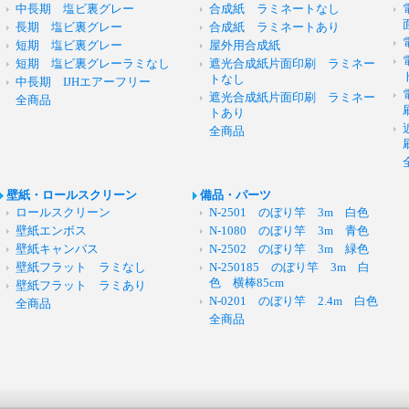
中長期 塩ビ裏グレー
合成紙 ラミネートなし
長期 塩ビ裏グレー
合成紙 ラミネートあり
短期 塩ビ裏グレー
屋外用合成紙
短期 塩ビ裏グレーラミなし
遮光合成紙片面印刷 ラミネー
トなし
中長期 IJHエアーフリー
遮光合成紙片面印刷 ラミネー
全商品
トあり
全商品
壁紙・ロールスクリーン
備品・パーツ
ロールスクリーン
N-2501 のぼり竿 3m 白色
壁紙エンボス
N-1080 のぼり竿 3m 青色
壁紙キャンバス
N-2502 のぼり竿 3m 緑色
壁紙フラット ラミなし
N-250185 のぼり竿 3m 白
色 横棒85cm
壁紙フラット ラミあり
N-0201 のぼり竿 2.4m 白色
全商品
全商品