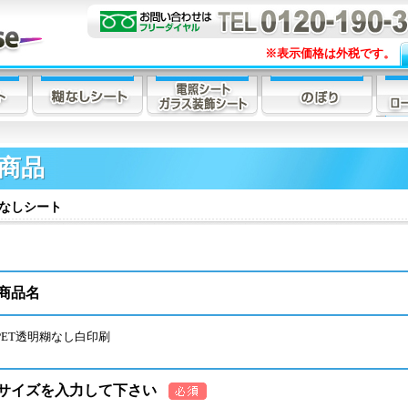
※表示価格は外税です。
商品
なしシート
商品名
PET透明糊なし白印刷
サイズを入力して下さい