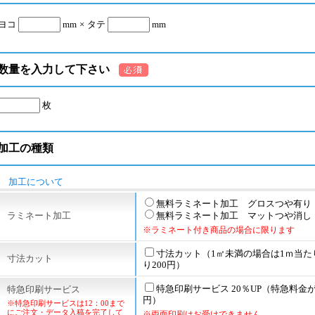
ヨコ
mm
×
タテ
mm
数量を入力して下さい
枚
加工の種類
加工について
無料ラミネート加工 グロスつや有り
ラミネート加工
無料ラミネート加工 マットつや消し
※ラミネート付き商品の場合に限ります
寸法カット（1㎡未満の場合は1ｍ当た
寸法カット
り200円）
特急印刷サービス 20％UP（特急料金が1
特急印刷サービス
円）
※特急印刷サービスは12：00まで
にご注文・データ入稿を完了して
※両面印刷はお受けできません