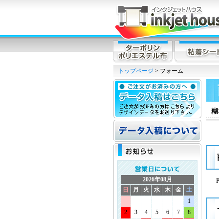
トップページ
> フォーム
糊
2026年08月
日
月
火
水
木
金
土
1
2
3
4
5
6
7
8