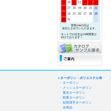
9
10
11
12
13
14
15
16
17
18
19
20
21
22
23
24
25
26
27
28
29
30
31
背景が
■
の日は
休日とさせていただきます。
ネットでの注文は24時間受け
付けております！
ターポリン・ポリエステル布
ターポリン
メッシュターポリン
遮光ターポリン
軽量ターポリン
短期薄手ターポリン
全商品