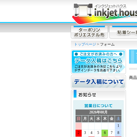
トップページ
> フォーム
商品
2026年08月
日
月
火
水
木
金
土
1
2
3
4
5
6
7
8