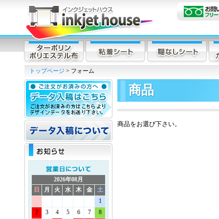
トップページ
> フォーム
商品
商品をお選び下さい。
2026年08月
日
月
火
水
木
金
土
1
2
3
4
5
6
7
8