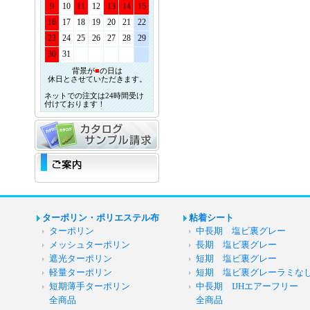
9
10
11
12
13
14
15
16
17
18
19
20
21
22
23
24
25
26
27
28
29
30
31
背景が
■
の日は
休日とさせていただきます。
ネットでの注文は24時間受け
付けております！
ターポリン・ポリエステル布
粘着シート
ターポリン
中長期 塩ビ裏グレー
メッシュターポリン
長期 塩ビ裏グレー
遮光ターポリン
短期 塩ビ裏グレー
軽量ターポリン
短期 塩ビ裏グレーラミな
短期薄手ターポリン
中長期 IJHエアーフリー
全商品
全商品