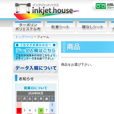
トップページ
> フォーム
商品
商品をお選び下さい。
2026年08月
日
月
火
水
木
金
土
1
2
3
4
5
6
7
8