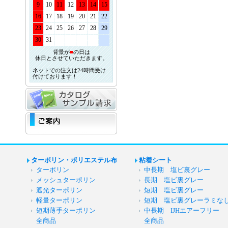
9
10
11
12
13
14
15
16
17
18
19
20
21
22
23
24
25
26
27
28
29
30
31
背景が
■
の日は
休日とさせていただきます。
ネットでの注文は24時間受け
付けております！
ターポリン・ポリエステル布
粘着シート
ターポリン
中長期 塩ビ裏グレー
メッシュターポリン
長期 塩ビ裏グレー
遮光ターポリン
短期 塩ビ裏グレー
軽量ターポリン
短期 塩ビ裏グレーラミな
短期薄手ターポリン
中長期 IJHエアーフリー
全商品
全商品