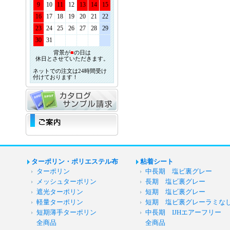
9
10
11
12
13
14
15
16
17
18
19
20
21
22
23
24
25
26
27
28
29
30
31
背景が
■
の日は
休日とさせていただきます。
ネットでの注文は24時間受け
付けております！
ターポリン・ポリエステル布
粘着シート
ターポリン
中長期 塩ビ裏グレー
メッシュターポリン
長期 塩ビ裏グレー
遮光ターポリン
短期 塩ビ裏グレー
軽量ターポリン
短期 塩ビ裏グレーラミな
短期薄手ターポリン
中長期 IJHエアーフリー
全商品
全商品