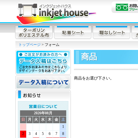
トップページ
> フォーム
商品
商品をお選び下さい。
2026年08月
日
月
火
水
木
金
土
1
2
3
4
5
6
7
8