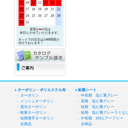
9
10
11
12
13
14
15
16
17
18
19
20
21
22
23
24
25
26
27
28
29
30
31
背景が
■
の日は
休日とさせていただきます。
ネットでの注文は24時間受け
付けております！
ターポリン・ポリエステル布
粘着シート
ターポリン
中長期 塩ビ裏グレー
メッシュターポリン
長期 塩ビ裏グレー
遮光ターポリン
短期 塩ビ裏グレー
軽量ターポリン
短期 塩ビ裏グレーラミな
短期薄手ターポリン
中長期 IJHエアーフリー
全商品
全商品