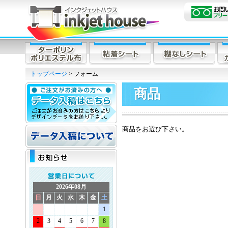
トップページ
> フォーム
商品
商品をお選び下さい。
2026年08月
日
月
火
水
木
金
土
1
2
3
4
5
6
7
8