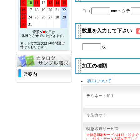
9
10
11
12
13
14
15
16
17
18
19
20
21
22
ヨコ
mm
×
タテ
23
24
25
26
27
28
29
30
31
数量を入力して下さい
背景が
■
の日は
休日とさせていただきます。
ネットでの注文は24時間受け
枚
付けております！
加工の種類
加工について
ラミネート加工
寸法カット
特急印刷サービス
※特急印刷サービスは12：00まで
にご注文・データ入稿を完了して