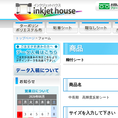
トップページ
> フォーム
商品
糊付シート
商品名
2026年08月
中長期 高輝度反射シート
日
月
火
水
木
金
土
1
サイズを入力して下さい
2
3
4
5
6
7
8