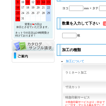
9
10
11
12
13
14
15
16
17
18
19
20
21
22
ヨコ
mm
×
タテ
23
24
25
26
27
28
29
30
31
数量を入力して下さい
背景が
■
の日は
休日とさせていただきます。
ネットでの注文は24時間受け
枚
付けております！
加工の種類
加工について
ラミネート加工
寸法カット
特急印刷サービス
※特急印刷サービスは12：00まで
にご注文・データ入稿を完了して