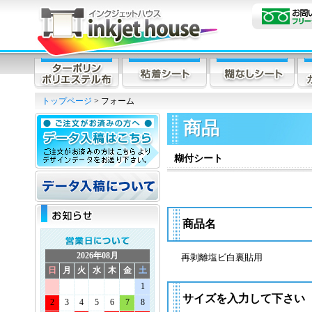
トップページ
> フォーム
商品
糊付シート
商品名
2026年08月
再剥離塩ビ白裏貼用
日
月
火
水
木
金
土
1
サイズを入力して下さい
2
3
4
5
6
7
8