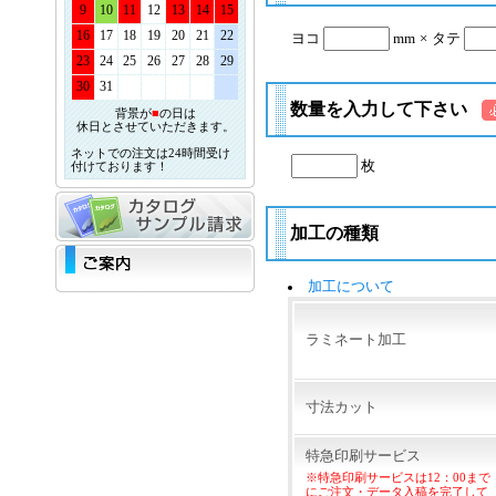
9
10
11
12
13
14
15
16
17
18
19
20
21
22
ヨコ
mm
×
タテ
23
24
25
26
27
28
29
30
31
数量を入力して下さい
背景が
■
の日は
休日とさせていただきます。
ネットでの注文は24時間受け
枚
付けております！
加工の種類
加工について
ラミネート加工
寸法カット
特急印刷サービス
※特急印刷サービスは12：00まで
にご注文・データ入稿を完了して