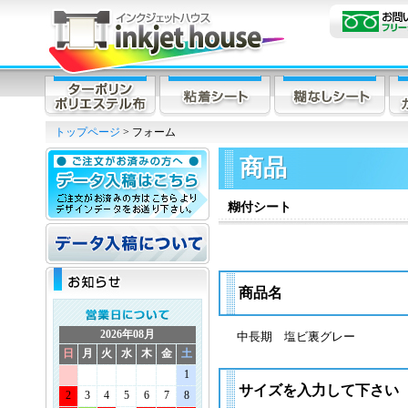
トップページ
> フォーム
商品
糊付シート
商品名
2026年08月
中長期 塩ビ裏グレー
日
月
火
水
木
金
土
1
サイズを入力して下さい
2
3
4
5
6
7
8