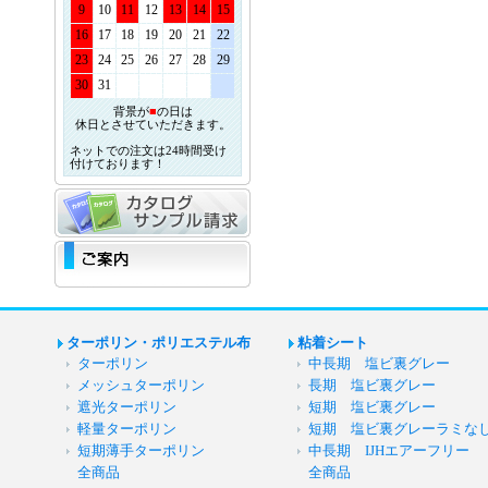
9
10
11
12
13
14
15
16
17
18
19
20
21
22
23
24
25
26
27
28
29
30
31
背景が
■
の日は
休日とさせていただきます。
ネットでの注文は24時間受け
付けております！
ターポリン・ポリエステル布
粘着シート
ターポリン
中長期 塩ビ裏グレー
メッシュターポリン
長期 塩ビ裏グレー
遮光ターポリン
短期 塩ビ裏グレー
軽量ターポリン
短期 塩ビ裏グレーラミな
短期薄手ターポリン
中長期 IJHエアーフリー
全商品
全商品