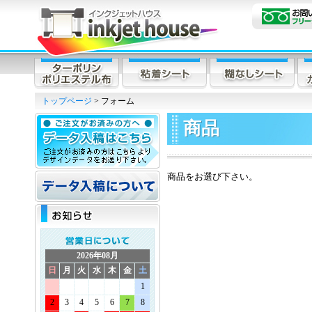
トップページ
> フォーム
商品
商品をお選び下さい。
2026年08月
日
月
火
水
木
金
土
1
2
3
4
5
6
7
8