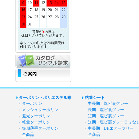
9
10
11
12
13
14
15
16
17
18
19
20
21
22
23
24
25
26
27
28
29
30
31
背景が
■
の日は
休日とさせていただきます。
ネットでの注文は24時間受け
付けております！
ターポリン・ポリエステル布
粘着シート
ターポリン
中長期 塩ビ裏グレー
メッシュターポリン
長期 塩ビ裏グレー
遮光ターポリン
短期 塩ビ裏グレー
軽量ターポリン
短期 塩ビ裏グレーラミな
短期薄手ターポリン
中長期 IJHエアーフリー
全商品
全商品