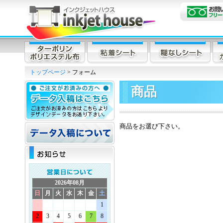
トップページ
> フォーム
商品
商品をお選び下さい。
2026年08月
日
月
火
水
木
金
土
1
2
3
4
5
6
7
8