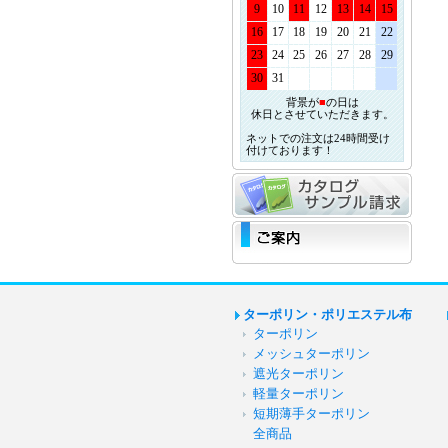
9
10
11
12
13
14
15
16
17
18
19
20
21
22
23
24
25
26
27
28
29
30
31
背景が
■
の日は
休日とさせていただきます。
ネットでの注文は24時間受け
付けております！
ターポリン・ポリエステル布
ターポリン
メッシュターポリン
遮光ターポリン
軽量ターポリン
短期薄手ターポリン
全商品