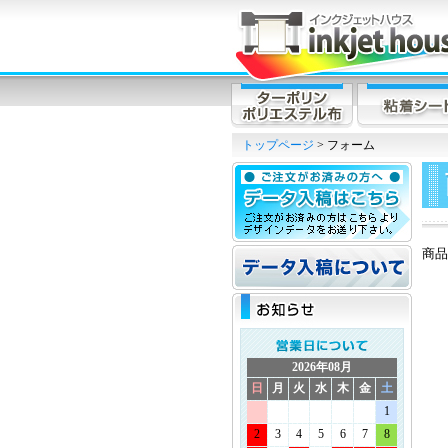
トップページ
> フォーム
商品
2026年08月
日
月
火
水
木
金
土
1
2
3
4
5
6
7
8