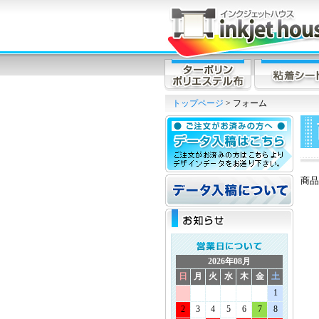
トップページ
> フォーム
商品
2026年08月
日
月
火
水
木
金
土
1
2
3
4
5
6
7
8