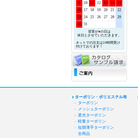
9
10
11
12
13
14
15
16
17
18
19
20
21
22
23
24
25
26
27
28
29
30
31
背景が
■
の日は
休日とさせていただきます。
ネットでの注文は24時間受け
付けております！
ターポリン・ポリエステル布
ターポリン
メッシュターポリン
遮光ターポリン
軽量ターポリン
短期薄手ターポリン
全商品