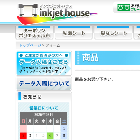
トップページ
> フォーム
商品
商品をお選び下さい。
2026年08月
日
月
火
水
木
金
土
1
2
3
4
5
6
7
8