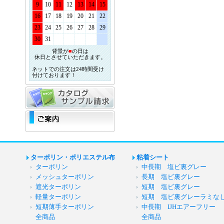
9
10
11
12
13
14
15
16
17
18
19
20
21
22
23
24
25
26
27
28
29
30
31
背景が
■
の日は
休日とさせていただきます。
ネットでの注文は24時間受け
付けております！
ターポリン・ポリエステル布
粘着シート
ターポリン
中長期 塩ビ裏グレー
メッシュターポリン
長期 塩ビ裏グレー
遮光ターポリン
短期 塩ビ裏グレー
軽量ターポリン
短期 塩ビ裏グレーラミな
短期薄手ターポリン
中長期 IJHエアーフリー
全商品
全商品