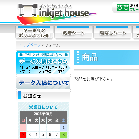
トップページ
> フォーム
商品
商品をお選び下さい。
2026年08月
日
月
火
水
木
金
土
1
2
3
4
5
6
7
8