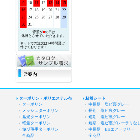
9
10
11
12
13
14
15
16
17
18
19
20
21
22
23
24
25
26
27
28
29
30
31
背景が
■
の日は
休日とさせていただきます。
ネットでの注文は24時間受け
付けております！
ターポリン・ポリエステル布
粘着シート
ターポリン
中長期 塩ビ裏グレー
メッシュターポリン
長期 塩ビ裏グレー
遮光ターポリン
短期 塩ビ裏グレー
軽量ターポリン
短期 塩ビ裏グレーラミな
短期薄手ターポリン
中長期 IJHエアーフリー
全商品
全商品