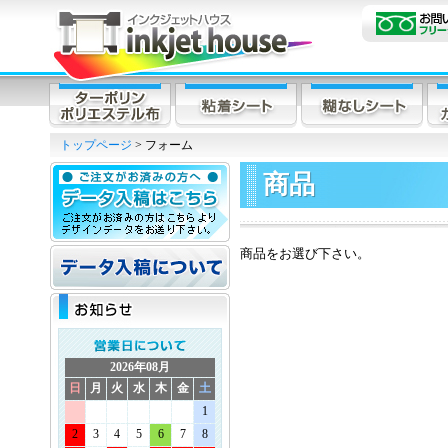
トップページ
> フォーム
商品
商品をお選び下さい。
2026年08月
日
月
火
水
木
金
土
1
2
3
4
5
6
7
8