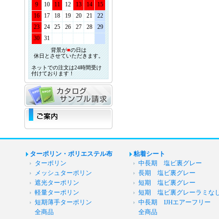
9
10
11
12
13
14
15
16
17
18
19
20
21
22
23
24
25
26
27
28
29
30
31
背景が
■
の日は
休日とさせていただきます。
ネットでの注文は24時間受け
付けております！
ターポリン・ポリエステル布
粘着シート
ターポリン
中長期 塩ビ裏グレー
メッシュターポリン
長期 塩ビ裏グレー
遮光ターポリン
短期 塩ビ裏グレー
軽量ターポリン
短期 塩ビ裏グレーラミな
短期薄手ターポリン
中長期 IJHエアーフリー
全商品
全商品