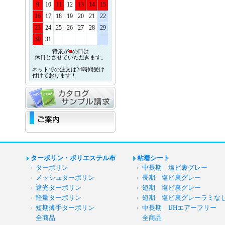
9
10
11
12
13
14
15
16
17
18
19
20
21
22
23
24
25
26
27
28
29
30
31
背景が
■
の日は
休日とさせていただきます。
ネットでの注文は24時間受け
付けております！
ターポリン・ポリエステル布
粘着シート
ターポリン
中長期 塩ビ裏グレー
メッシュターポリン
長期 塩ビ裏グレー
遮光ターポリン
短期 塩ビ裏グレー
軽量ターポリン
短期 塩ビ裏グレーラミな
短期薄手ターポリン
中長期 IJHエアーフリー
全商品
全商品