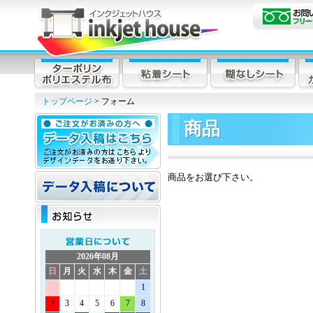
トップページ
> フォーム
商品
商品をお選び下さい。
2026年08月
日
月
火
水
木
金
土
1
2
3
4
5
6
7
8