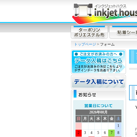
トップページ
> フォーム
2026年08月
日
月
火
水
木
金
土
1
2
3
4
5
6
7
8