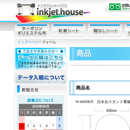
トップページ
> フォーム
商品
商品名
W-4000KN 注水台スタンド看板
2026年08月
日
月
火
水
木
金
土
1
2
3
4
5
6
7
8