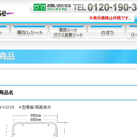
※表示価格は外税です。
商品
商品名
W-1321N Ａ型看板/両面表示