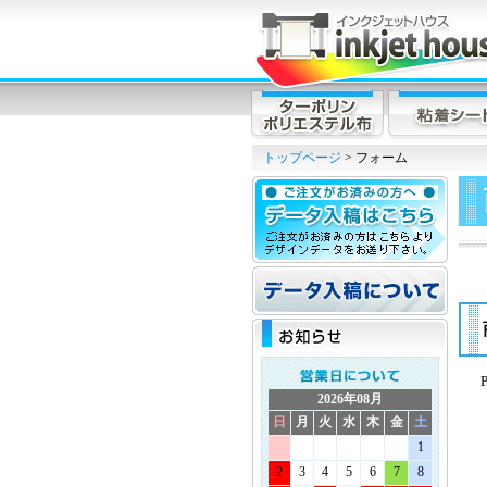
トップページ
> フォーム
2026年08月
日
月
火
水
木
金
土
1
2
3
4
5
6
7
8