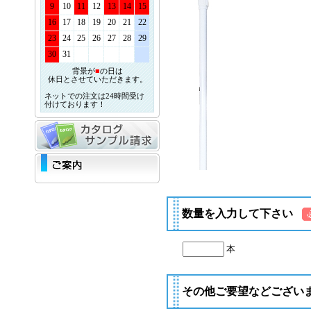
9
10
11
12
13
14
15
16
17
18
19
20
21
22
23
24
25
26
27
28
29
30
31
背景が
■
の日は
休日とさせていただきます。
ネットでの注文は24時間受け
付けております！
数量を入力して下さい
本
その他ご要望などござい