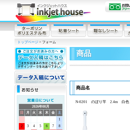
トップページ
> フォーム
商品
商品名
N-0201 のぼり竿 2.4m 白色
2026年08月
日
月
火
水
木
金
土
1
2
3
4
5
6
7
8