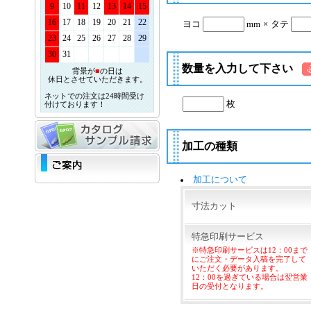
9
10
11
12
13
14
15
16
17
18
19
20
21
22
ヨコ
mm
×
タテ
23
24
25
26
27
28
29
30
31
数量を入力して下さい
背景が
■
の日は
休日とさせていただきます。
ネットでの注文は24時間受け
枚
付けております！
加工の種類
加工について
寸法カット
特急印刷サービス
※特急印刷サービスは12：00まで
にご注文・データ入稿を完了して
いただく必要があります。
12：00を過ぎている場合は翌営業
日の受付となります。