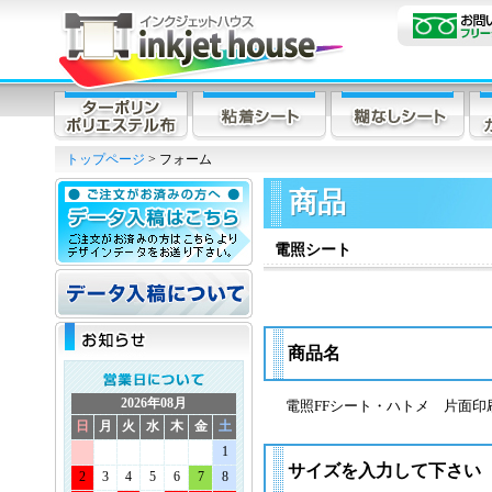
トップページ
> フォーム
商品
電照シート
商品名
2026年08月
電照FFシート・ハトメ 片面
日
月
火
水
木
金
土
1
サイズを入力して下さい
2
3
4
5
6
7
8