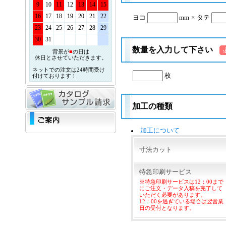
9
10
11
12
13
14
15
16
17
18
19
20
21
22
ヨコ
mm
×
タテ
23
24
25
26
27
28
29
30
31
数量を入力して下さい
背景が
■
の日は
休日とさせていただきます。
ネットでの注文は24時間受け
枚
付けております！
加工の種類
加工について
寸法カット
特急印刷サービス
※特急印刷サービスは12：00まで
にご注文・データ入稿を完了して
いただく必要があります。
12：00を過ぎている場合は翌営業
日の受付となります。