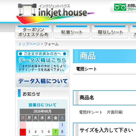
トップページ
> フォーム
商品
電照シート
商品名
2026年08月
電照FFシート 片面印刷
日
月
火
水
木
金
土
1
サイズを入力して下さい
2
3
4
5
6
7
8