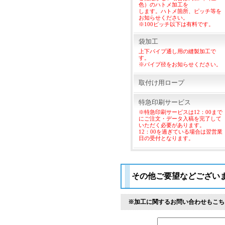
色）のハトメ加工を
します。ハトメ箇所、ピッチ等を
お知らせください。
※100ピッチ以下は有料です。
袋加工
上下パイプ通し用の縫製加工で
す。
※パイプ径をお知らせください。
取付け用ロープ
特急印刷サービス
※特急印刷サービスは12：00まで
にご注文・データ入稿を完了して
いただく必要があります。
12：00を過ぎている場合は翌営業
日の受付となります。
その他ご要望などござい
※加工に関するお問い合わせもこち