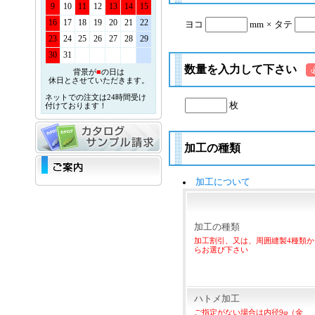
9
10
11
12
13
14
15
16
17
18
19
20
21
22
ヨコ
mm
×
タテ
23
24
25
26
27
28
29
30
31
数量を入力して下さい
背景が
■
の日は
休日とさせていただきます。
ネットでの注文は24時間受け
枚
付けております！
加工の種類
加工について
加工の種類
加工割引、又は、周囲縫製4種類か
らお選び下さい
ハトメ加工
ご指定がない場合は内径9φ（金