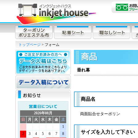
トップページ
> フォーム
商品
垂れ幕
商品名
2026年08月
両面貼合せターポリン
日
月
火
水
木
金
土
1
サイズを入力して下さい
2
3
4
5
6
7
8