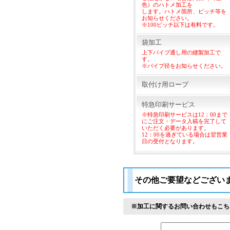
色）のハトメ加工を
します。ハトメ箇所、ピッチ等を
お知らせください。
※100ピッチ以下は有料です。
袋加工
上下パイプ通し用の縫製加工で
す。
※パイプ径をお知らせください。
取付け用ロープ
特急印刷サービス
※特急印刷サービスは12：00まで
にご注文・データ入稿を完了して
いただく必要があります。
12：00を過ぎている場合は翌営業
日の受付となります。
その他ご要望などござい
※加工に関するお問い合わせもこち