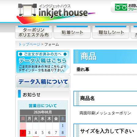
トップページ
> フォーム
商品
垂れ幕
商品名
2026年08月
両面印刷メッシュターポリン
日
月
火
水
木
金
土
1
サイズを入力して下さい
2
3
4
5
6
7
8