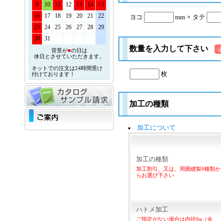
9
10
11
12
13
14
15
16
17
18
19
20
21
22
ヨコ
mm
×
タテ
23
24
25
26
27
28
29
30
31
数量を入力して下さい
背景が
■
の日は
休日とさせていただきます。
ネットでの注文は24時間受け
枚
付けております！
加工の種類
加工について
加工の種類
加工割引、又は、周囲縫製4種類か
らお選び下さい
ハトメ加工
ご指定がない場合は内径9φ（金