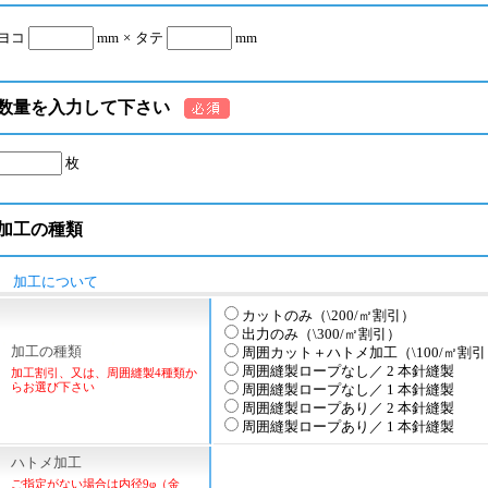
ヨコ
mm
×
タテ
mm
数量を入力して下さい
枚
加工の種類
加工について
カットのみ（\200/㎡割引）
出力のみ（\300/㎡割引）
加工の種類
周囲カット＋ハトメ加工（\100/㎡割引
周囲縫製ロープなし／ 2 本針縫製
加工割引、又は、周囲縫製4種類か
らお選び下さい
周囲縫製ロープなし／ 1 本針縫製
周囲縫製ロープあり／ 2 本針縫製
周囲縫製ロープあり／ 1 本針縫製
ハトメ加工
ご指定がない場合は内径9φ（金