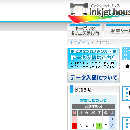
トップページ
> フォーム
垂
2026年08月
日
月
火
水
木
金
土
1
2
3
4
5
6
7
8