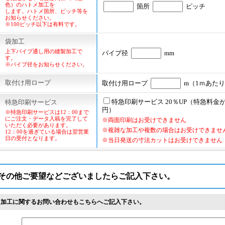
色）のハトメ加工を
箇所
ピッチ
します。ハトメ箇所、ピッチ等を
お知らせください。
※100ピッチ以下は有料です。
袋加工
上下パイプ通し用の縫製加工で
パイプ径
mm
す。
※パイプ径をお知らせください。
取付け用ロープ
取付け用ロープ
m（1ｍあたり
特急印刷サービス 20％UP（特急料金が1
特急印刷サービス
円）
※特急印刷サービスは12：00まで
にご注文・データ入稿を完了して
※両面印刷はお受けできません
いただく必要があります。
※複雑な加工や複数の場合はお受けできませ
12：00を過ぎている場合は翌営業
日の受付となります。
※当日発送の寸法カットはお受けできません
その他ご要望などございましたらご記入下さい。
※加工に関するお問い合わせもこちらへご記入下さい。