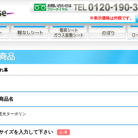
※表示価格は外税です。
商品
れ幕
商品名
遮光ターポリン
サイズを入力して下さい