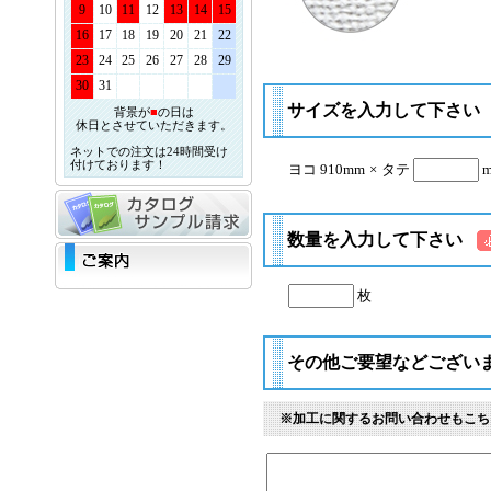
9
10
11
12
13
14
15
16
17
18
19
20
21
22
23
24
25
26
27
28
29
30
31
サイズを入力して下さい
背景が
■
の日は
休日とさせていただきます。
ネットでの注文は24時間受け
付けております！
ヨコ 910mm
×
タテ
数量を入力して下さい
枚
その他ご要望などござい
※加工に関するお問い合わせもこち