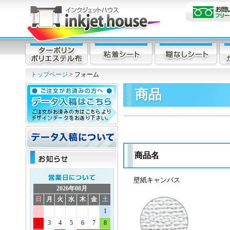
トップページ
> フォーム
商品
商品名
壁紙キャンバス
2026年08月
日
月
火
水
木
金
土
1
2
3
4
5
6
7
8