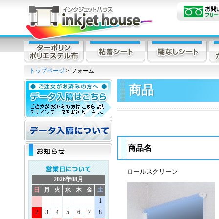
トップページ
> フォーム
商品
商品名
ロールスクリーン
2026年08月
日
月
火
水
木
金
土
1
2
3
4
5
6
7
8