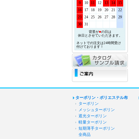
9
10
11
12
13
14
15
16
17
18
19
20
21
22
23
24
25
26
27
28
29
30
31
背景が
■
の日は
休日とさせていただきます。
ネットでの注文は24時間受け
付けております！
ターポリン・ポリエステル布
ターポリン
メッシュターポリン
遮光ターポリン
軽量ターポリン
短期薄手ターポリン
全商品