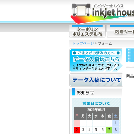
トップページ
> フォーム
商品
2026年08月
日
月
火
水
木
金
土
1
2
3
4
5
6
7
8