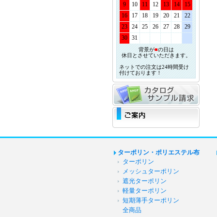
9
10
11
12
13
14
15
16
17
18
19
20
21
22
23
24
25
26
27
28
29
30
31
背景が
■
の日は
休日とさせていただきます。
ネットでの注文は24時間受け
付けております！
ターポリン・ポリエステル布
ターポリン
メッシュターポリン
遮光ターポリン
軽量ターポリン
短期薄手ターポリン
全商品