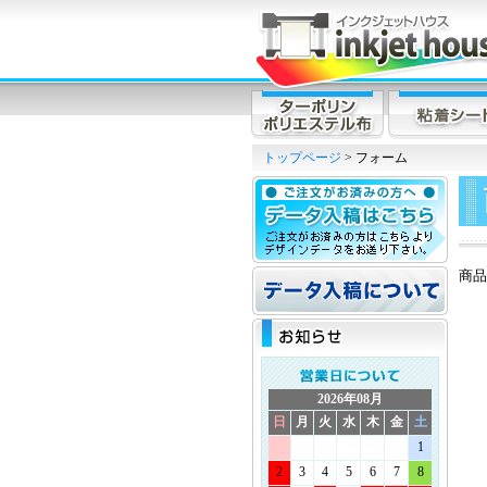
トップページ
> フォーム
商品
2026年08月
日
月
火
水
木
金
土
1
2
3
4
5
6
7
8