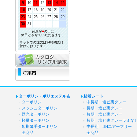
9
10
11
12
13
14
15
16
17
18
19
20
21
22
23
24
25
26
27
28
29
30
31
背景が
■
の日は
休日とさせていただきます。
ネットでの注文は24時間受け
付けております！
ターポリン・ポリエステル布
粘着シート
ターポリン
中長期 塩ビ裏グレー
メッシュターポリン
長期 塩ビ裏グレー
遮光ターポリン
短期 塩ビ裏グレー
軽量ターポリン
短期 塩ビ裏グレーラミな
短期薄手ターポリン
中長期 IJHエアーフリー
全商品
全商品