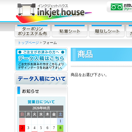
トップページ
> フォーム
商品
商品をお選び下さい。
2026年08月
日
月
火
水
木
金
土
1
2
3
4
5
6
7
8