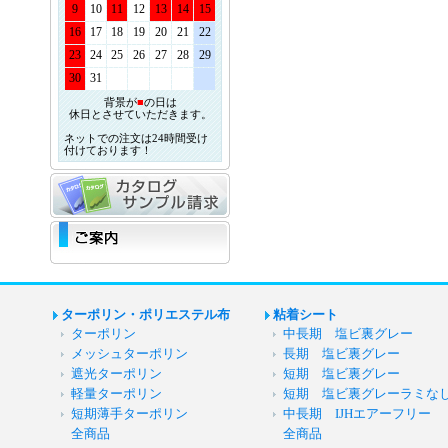
9
10
11
12
13
14
15
16
17
18
19
20
21
22
23
24
25
26
27
28
29
30
31
背景が
■
の日は
休日とさせていただきます。
ネットでの注文は24時間受け
付けております！
ターポリン・ポリエステル布
粘着シート
ターポリン
中長期 塩ビ裏グレー
メッシュターポリン
長期 塩ビ裏グレー
遮光ターポリン
短期 塩ビ裏グレー
軽量ターポリン
短期 塩ビ裏グレーラミな
短期薄手ターポリン
中長期 IJHエアーフリー
全商品
全商品