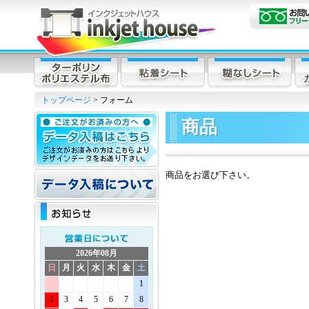
トップページ
> フォーム
商品
商品をお選び下さい。
2026年08月
日
月
火
水
木
金
土
1
2
3
4
5
6
7
8