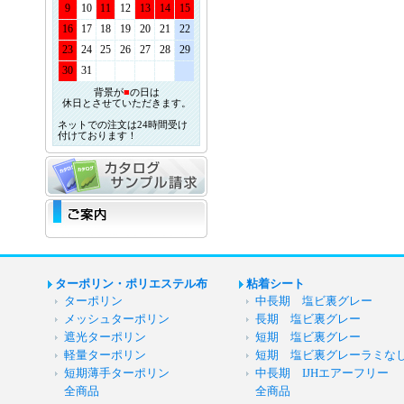
9
10
11
12
13
14
15
16
17
18
19
20
21
22
23
24
25
26
27
28
29
30
31
背景が
■
の日は
休日とさせていただきます。
ネットでの注文は24時間受け
付けております！
ターポリン・ポリエステル布
粘着シート
ターポリン
中長期 塩ビ裏グレー
メッシュターポリン
長期 塩ビ裏グレー
遮光ターポリン
短期 塩ビ裏グレー
軽量ターポリン
短期 塩ビ裏グレーラミな
短期薄手ターポリン
中長期 IJHエアーフリー
全商品
全商品