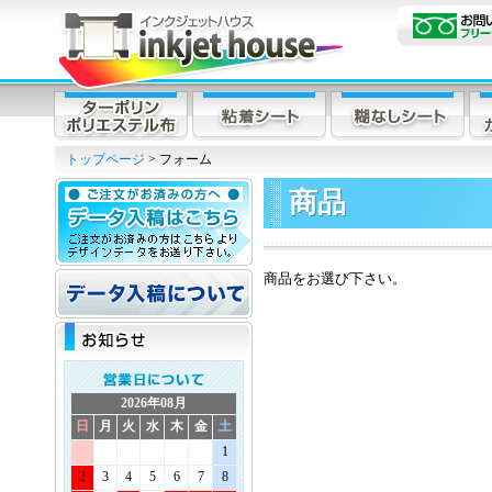
トップページ
> フォーム
商品
商品をお選び下さい。
2026年08月
日
月
火
水
木
金
土
1
2
3
4
5
6
7
8