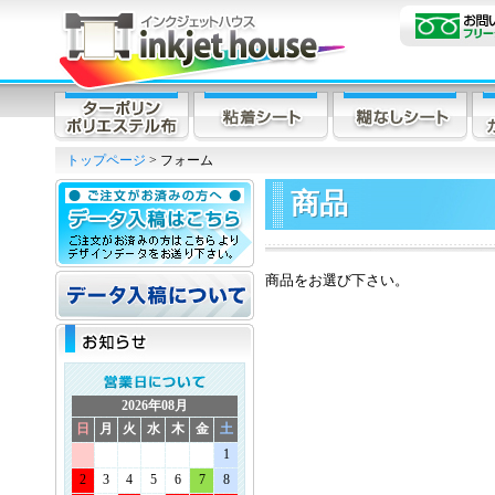
トップページ
> フォーム
商品
商品をお選び下さい。
2026年08月
日
月
火
水
木
金
土
1
2
3
4
5
6
7
8