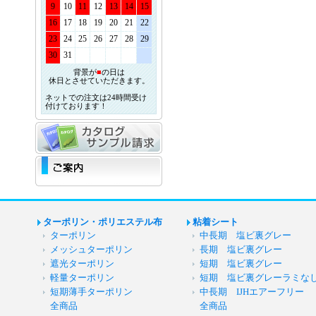
9
10
11
12
13
14
15
16
17
18
19
20
21
22
23
24
25
26
27
28
29
30
31
背景が
■
の日は
休日とさせていただきます。
ネットでの注文は24時間受け
付けております！
ターポリン・ポリエステル布
粘着シート
ターポリン
中長期 塩ビ裏グレー
メッシュターポリン
長期 塩ビ裏グレー
遮光ターポリン
短期 塩ビ裏グレー
軽量ターポリン
短期 塩ビ裏グレーラミな
短期薄手ターポリン
中長期 IJHエアーフリー
全商品
全商品